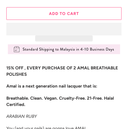
ADD TO CART
Adding
product
15% OFF , EVERY PURCHASE OF 2 AMAL BREATHABLE
to
POLISHES
your
cart
Amal is a next generation nail lacquer that is:
Breathable. Clean. Vegan. Cruelty-Free. 21-Free. Halal
Certified.
ARABIAN RUBY
You (and your nails) are gonna love AMAL.