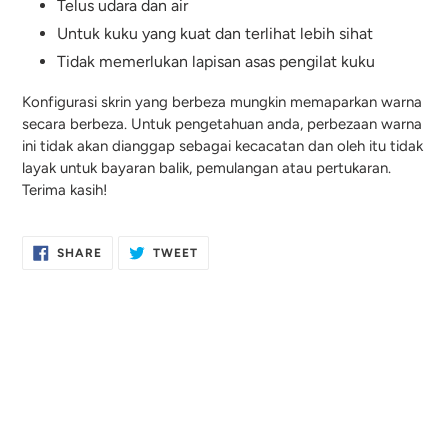
Telus udara dan air
Untuk kuku yang kuat dan terlihat lebih sihat
Tidak memerlukan lapisan asas pengilat kuku
Konfigurasi skrin yang berbeza mungkin memaparkan warna
secara berbeza. Untuk pengetahuan anda, perbezaan warna
ini tidak akan dianggap sebagai kecacatan dan oleh itu tidak
layak untuk bayaran balik, pemulangan atau pertukaran.
Terima kasih!
SHARE
TWEET
SHARE
TWEET
ON
ON
FACEBOOK
TWITTER